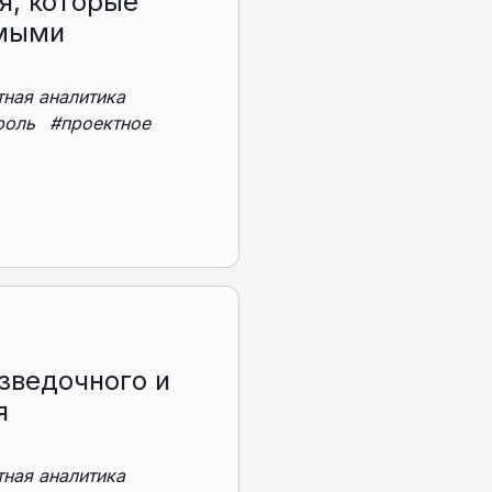
я, которые
емыми
тная аналитика
роль
#проектное
зведочного и
я
тная аналитика