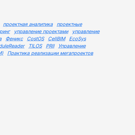
проектная аналитика
проектные
ринг
управление проектами
управление
a
Феникс
CostOS
CellBIM
EcoSys
duleReader
TILOS
PRII
Управление
M)
Практика реализации мегапроектов