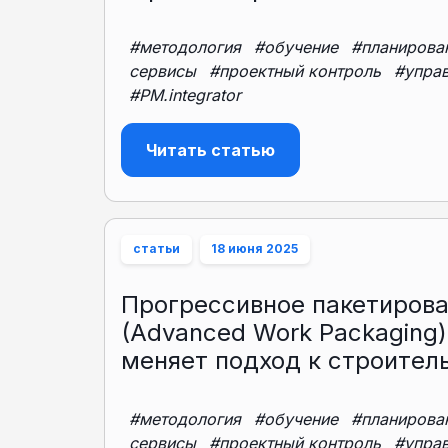
#методология
#обучение
#планирова
сервисы
#проектный контроль
#упра
#PM.integrator
Читать статью
статьи
18 июня 2025
Прогрессивное пакетиров
(Advanced Work Packaging
меняет подход к строител
#методология
#обучение
#планирова
сервисы
#проектный контроль
#упра