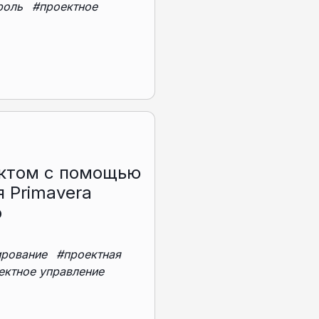
роль
#проектное
ктом с помощью
 Primavera
o
ирование
#проектная
ектное управление