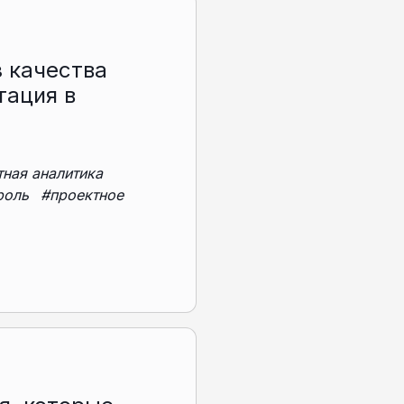
 качества
тация в
тная аналитика
роль
#проектное