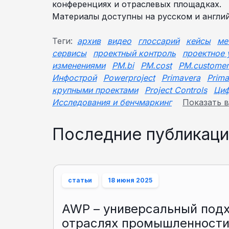
конференциях и отраслевых площадках.
Материалы доступны на русском и англий
Теги:
архив
видео
глоссарий
кейсы
ме
сервисы
проектный контроль
проектное 
изменениями
PM.bi
PM.cost
PM.customer
Инфострой
Powerproject
Primavera
Prima
крупными проектами
Project Controls
Циф
Исследования и бенчмаркинг
Показать в
Последние публикаци
статьи
18 июня 2025
AWP – универсальный подх
отраслях промышленност