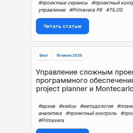
#проектные сервисы
#проектный конт
управление
#Primavera P6
#TILOS
Читать статью
Блог
18 июня 2025
Управление сложным прое
программного обеспечения
project planner и Montecarl
#архив
#кейсы
#методология
#план
аналитика
#проектный контроль
#про
#Primavera