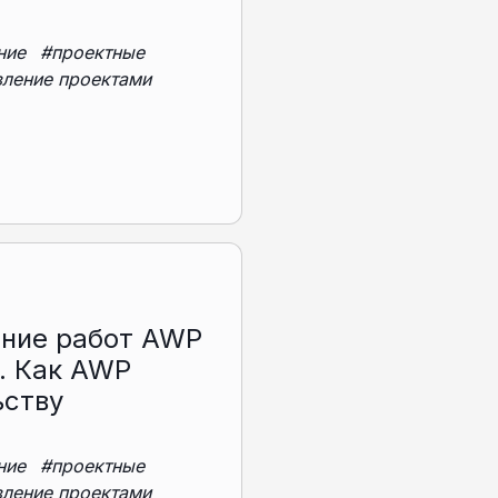
ние
#проектные
вление проектами
ание работ AWP
). Как AWP
ьству
ние
#проектные
вление проектами