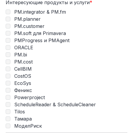
Интересующие продукты и услуги
*
PM.integrator & PM.fm
PM.planner
PM.customer
PM.soft для Primavera
PMProgress и PMAgent
ORACLE
PM.bi
PM.cost
CellBIM
CostOS
EcoSys
Феникс
Powerproject
ScheduleReader & ScheduleCleaner
Tilos
Тамара
МоделРиск