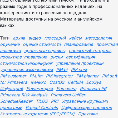
подготовлены экспертами ПМСОФТ и выходили в
разные годы в профессиональных изданиях, на
конференциях и отраслевых площадках.
Материалы доступны на русском и английском
языках.
Теги:
архив
видео
глоссарий
кейсы
методология
обучение
оценка стоимости
планирование
проектная
аналитика
проектные сервисы
проектный контроль
проектное управление
риски
сертификация
стоимостной инжиниринг
управление проектами
управление изменениями
PM.bi
PM.cost
PM.customer
PM.fm
PM.integrator
PM.planner
PM.soft
for Primavera
Феникс
CostOS
CellBIM
EcoSys
Инфострой
Powerproject
Primavera
Primavera P6
Primavera Risk Analysis
Primavera Unifier
ScheduleReader
TILOS
PRII
Управление крупными
проектами
Project Controls
Цифровизация проектов
Контрактные стратегии (EPC/EPCM)
Практика