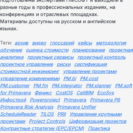
подготовлены экспертами ПМСОФТ и выходили в
разные годы в профессиональных изданиях, на
конференциях и отраслевых площадках.
Материалы доступны на русском и английском
языках.
Теги:
архив
видео
глоссарий
кейсы
методология
обучение
оценка стоимости
планирование
проектная
аналитика
проектные сервисы
проектный контроль
проектное управление
риски
сертификация
стоимостной инжиниринг
управление проектами
управление изменениями
PM.bi
PM.cost
PM.customer
PM.fm
PM.integrator
PM.planner
PM.soft
for Primavera
Феникс
CostOS
CellBIM
EcoSys
Инфострой
Powerproject
Primavera
Primavera P6
Primavera Risk Analysis
Primavera Unifier
ScheduleReader
TILOS
PRII
Управление крупными
проектами
Project Controls
Цифровизация проектов
Контрактные стратегии (EPC/EPCM)
Практика