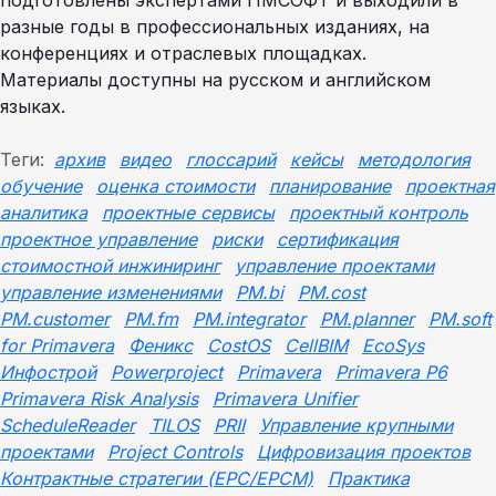
подготовлены экспертами ПМСОФТ и выходили в
разные годы в профессиональных изданиях, на
конференциях и отраслевых площадках.
Материалы доступны на русском и английском
языках.
Теги:
архив
видео
глоссарий
кейсы
методология
обучение
оценка стоимости
планирование
проектная
аналитика
проектные сервисы
проектный контроль
проектное управление
риски
сертификация
стоимостной инжиниринг
управление проектами
управление изменениями
PM.bi
PM.cost
PM.customer
PM.fm
PM.integrator
PM.planner
PM.soft
for Primavera
Феникс
CostOS
CellBIM
EcoSys
Инфострой
Powerproject
Primavera
Primavera P6
Primavera Risk Analysis
Primavera Unifier
ScheduleReader
TILOS
PRII
Управление крупными
проектами
Project Controls
Цифровизация проектов
Контрактные стратегии (EPC/EPCM)
Практика