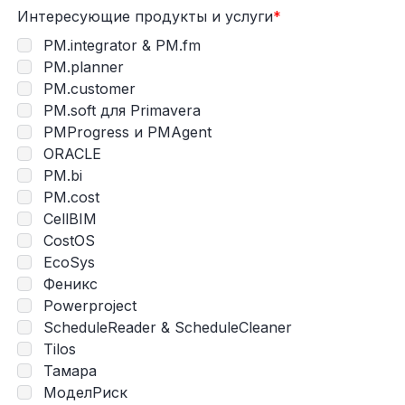
Интересующие продукты и услуги
*
PM.integrator & PM.fm
PM.planner
PM.customer
PM.soft для Primavera
PMProgress и PMAgent
ORACLE
PM.bi
PM.cost
CellBIM
CostOS
EcoSys
Феникс
Powerproject
ScheduleReader & ScheduleCleaner
Tilos
Тамара
МоделРиск