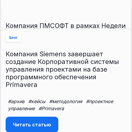
Компания ПМСОФТ в рамках Недели
управления проектами на Урале
Блог
провела 3 деловые игры
"Проектные офисы в действии-2"
Компания Siemens завершает
создание Корпоративной системы
#методология
#проектная аналитика
управления проектами на базе
#проектные сервисы
#проектный контроль
программного обеспечения
#проектное управление
Primavera
Читать статью
#архив
#кейсы
#методология
#проектное
управление
#Primavera
Читать статью