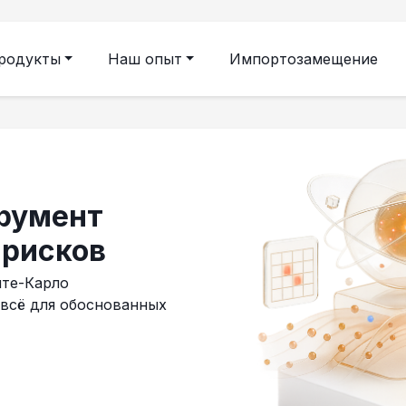
родукты
Наш опыт
Импортозамещение
румент
 рисков
нте-Карло
 всё для обоснованных