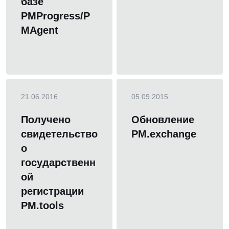
базе
PMProgress/P
MAgent
21.06.2016
05.09.2015
Получено
Обновление
свидетельство
PM.exchange
о
государственн
ой
регистрации
PM.tools