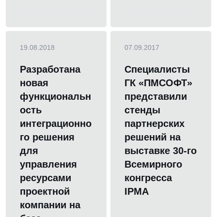
19.08.2018
07.09.2017
Разработана
Специалисты
новая
ГК «ПМСОФТ»
функциональн
представили
ость
стенды
интеграционно
партнерских
го решения
решений на
для
выставке 30-го
управления
Всемирного
ресурсами
конгресса
проектной
IPMA
компании на