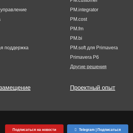
г
PM.customer
 управление
PM.integrator
а
PM.cost
PM.fm
PM.bi
ая поддержка
PM.soft для Primavera
Primavera P6
Другие решения
замещение
Проектный опыт
Подписаться на новости
Telegram | Подписаться