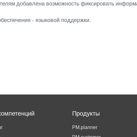
телям добавлена возможность фиксировать информа
беспечения - языковой поддержки.
компетенций
Продукты
г
PM.planner