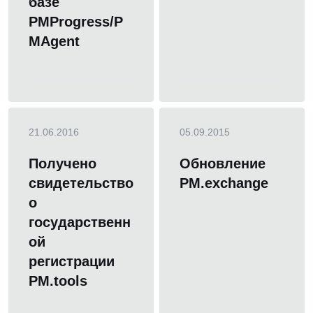
базе
PMProgress/P
MAgent
21.06.2016
05.09.2015
Получено
Обновление
свидетельство
PM.exchange
о
государственн
ой
регистрации
PM.tools