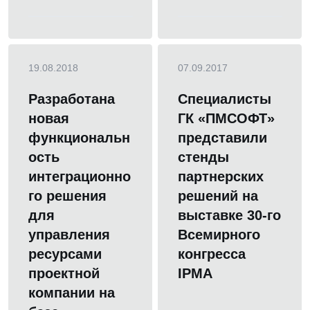
19.08.2018
07.09.2017
Разработана
Специалисты
новая
ГК «ПМСОФТ»
функциональн
представили
ость
стенды
интеграционно
партнерских
го решения
решений на
для
выставке 30-го
управления
Всемирного
ресурсами
конгресса
проектной
IPMA
компании на