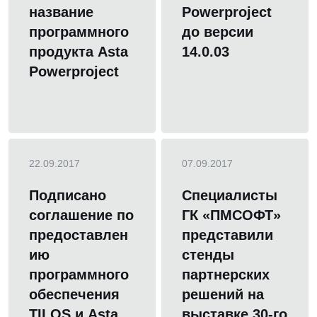
название
Powerproject
программного
до версии
продукта Asta
14.0.03
Powerproject
22.09.2017
07.09.2017
Подписано
Специалисты
соглашение по
ГК «ПМСОФТ»
предоставлен
представили
ию
стенды
программного
партнерских
обеспечения
решений на
TILOS и Asta
выставке 30-го