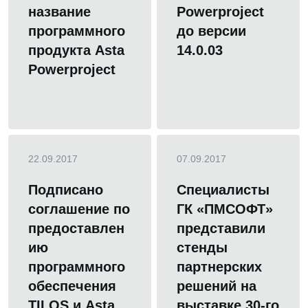
название
Powerproject
программного
до версии
продукта Asta
14.0.03
Powerproject
22.09.2017
07.09.2017
Подписано
Специалисты
соглашение по
ГК «ПМСОФТ»
предоставлен
представили
ию
стенды
программного
партнерских
обеспечения
решений на
TILOS и Asta
выставке 30-го