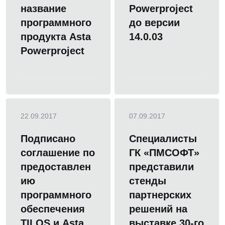
название
Powerproject
программного
до версии
продукта Asta
14.0.03
Powerproject
22.09.2017
07.09.2017
Подписано
Специалисты
соглашение по
ГК «ПМСОФТ»
предоставлен
представили
ию
стенды
программного
партнерских
обеспечения
решений на
TILOS и Asta
выставке 30-го