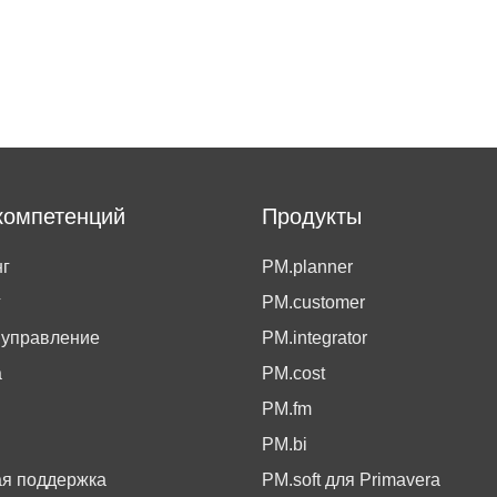
компетенций
Продукты
г
PM.planner
г
PM.customer
 управление
PM.integrator
а
PM.cost
PM.fm
PM.bi
ая поддержка
PM.soft для Primavera