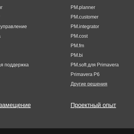
г
PM.planner
г
PM.customer
 управление
PM.integrator
а
PM.cost
PM.fm
PM.bi
ая поддержка
PM.soft для Primavera
Primavera P6
Другие решения
замещение
Проектный опыт