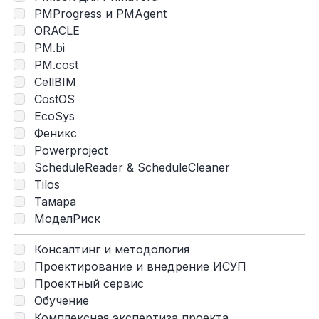
PMProgress и PMAgent
ORACLE
PM.bi
PM.cost
CellBIM
CostOS
EcoSys
Феникс
Powerproject
ScheduleReader & ScheduleCleaner
Tilos
Тамара
МоделРиск
Консалтинг и методология
Проектирование и внедрение ИСУП
Проектный сервис
Обучение
Комплексная экспертиза проекта