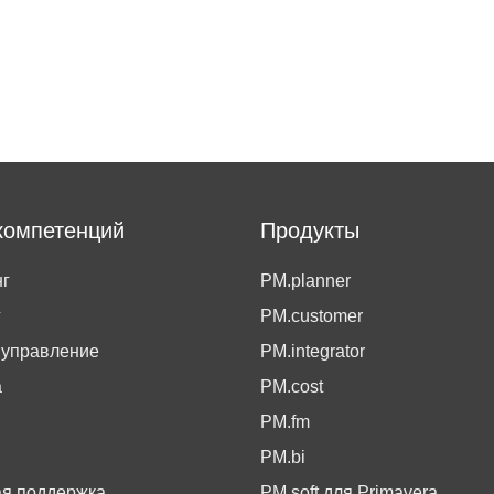
компетенций
Продукты
г
PM.planner
г
PM.customer
 управление
PM.integrator
а
PM.cost
PM.fm
PM.bi
ая поддержка
PM.soft для Primavera