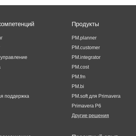
компетенций
Продукты
г
PM.planner
г
PM.customer
 управление
PM.integrator
а
PM.cost
PM.fm
PM.bi
ая поддержка
PM.soft для Primavera
Primavera P6
Другие решения