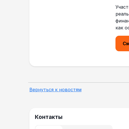
Участ
реаль
финан
как о
См
Вернуться к новостям
Контакты