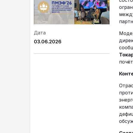
состо
огран
между
партн
Дата
Моде
дирек
03.06.2026
сообщ
Тока
почёт
Конте
Отрас
проти
энерг
компа
дефиц
обсуж