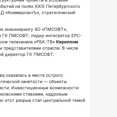
труктурные проекты в условиях
бытий на полях XXIX Петербургского
Д «КоммерсантЪ», стратегический
 по инжинирингу АО «ПМСОФТ»,
и ГК ПМСОФТ, лидер-интегратор EPC-
ором телеканала «РБК-ТВ»
Кириллом
 представителями отрасли. В числе
ый директор ГК ПМСОФТ.
а оказалась в месте острого
егической занятости — объекты
расти. Инвестиционные возможности
нковскими ставками, кадровым
о этот разрыв стал центральной темой