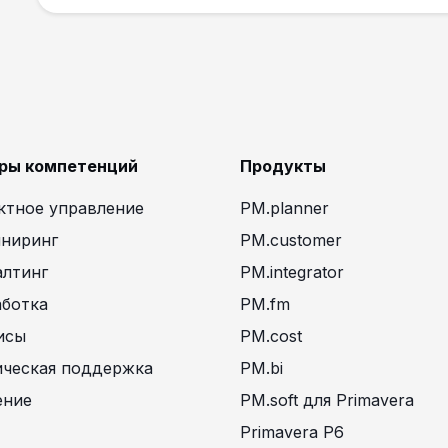
ры компетенций
Продукты
ктное управление
PM.planner
ниринг
PM.customer
алтинг
PM.integrator
аботка
PM.fm
исы
PM.cost
ическая поддержка
PM.bi
ение
PM.soft для Primavera
Primavera P6