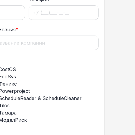
мпания
*
CostOS
EcoSys
Феникс
Powerproject
ScheduleReader & ScheduleCleaner
ilos
Тамара
МоделРиск