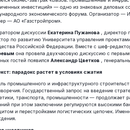
ялся бизнес-завтрак «Вызов: промышленные и инфрас
иченных инвестиций» — одно из знаковых деловых со
народного экономического форума. Организатор — И
ер — АО «Газстройпром».
ратором дискуссии
Екатерина Пужанова
, директор
тор по развитию Университета управления проектам
ества Российской Федерации. Вместе с шеф-редакт
ревым
она провела двухчасовую дискуссию с первыми
ных гостей появился
Александр Цветков
, генеральн
кст: парадокс растет в условиях сжатия
ль промышленного и инфраструктурного строительств
воречия. Государственный запрос на введение страт
етики, транспорта, промышленности — продолжает 
ний при этом заключении регулируются высокими ба
итом и перестройками логистических цепочек. Именн
дения.