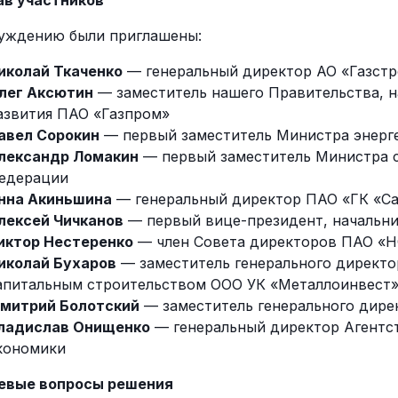
ав участников
суждению были приглашены:
иколай Ткаченко
— генеральный директор АО «Газст
лег Аксютин
— заместитель нашего Правительства, н
азвития ПАО «Газпром»
авел Сорокин
— первый заместитель Министра энерг
лександр Ломакин
— первый заместитель Министра 
едерации
нна Акиньшина
— генеральный директор ПАО «ГК «С
лексей Чичканов
— первый вице-президент, начальни
иктор Нестеренко
— член Совета директоров ПАО «
иколай Бухаров
— заместитель генерального директо
апитальным строительством ООО УК «Металлоинвест
митрий Болотский
— заместитель генерального дире
ладислав Онищенко
— генеральный директор Агентс
кономики
евые вопросы решения