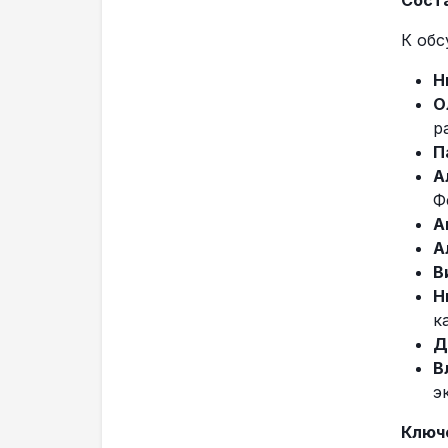
Сост
К об
Н
О
р
П
А
Ф
А
А
В
Н
к
Д
В
э
Ключ