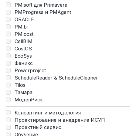
PM.soft для Primavera
PMProgress и PMAgent
ORACLE
PM.bi
PM.cost
CellBIM
CostOS
EcoSys
Феникс
Powerproject
ScheduleReader & ScheduleCleaner
Tilos
Тамара
МоделРиск
Консалтинг и методология
Проектирование и внедрение ИСУП
Проектный сервис
Обучение