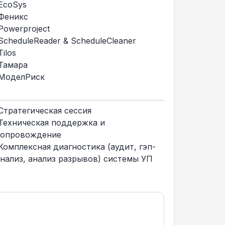
EcoSys
Феникс
Powerproject
ScheduleReader & ScheduleCleaner
ilos
Тамара
МоделРиск
Стратегическая сессия
Техническая поддержка и
сопровождение
Комплексная диагностика (аудит, гэп-
анализ, анализ разрывов) системы УП