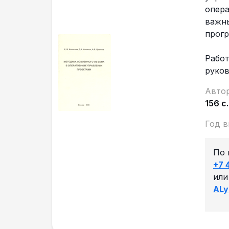
опера
важны
прогр
Работ
руков
Автор
156 с.
Год в
По 
+7 
или
ALy