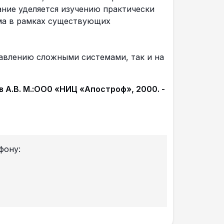
ние уделяется изучению практически
ма в рамках существующих
равлению сложными системами, так и на
ов А.В. М.:ОО0 «НИЦ «Апостроф», 2000. -
фону: