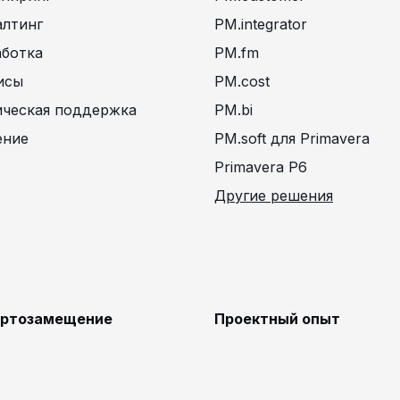
алтинг
PM.integrator
аботка
PM.fm
исы
PM.cost
ическая поддержка
PM.bi
ение
PM.soft для Primavera
Primavera P6
Другие решения
ртозамещение
Проектный опыт