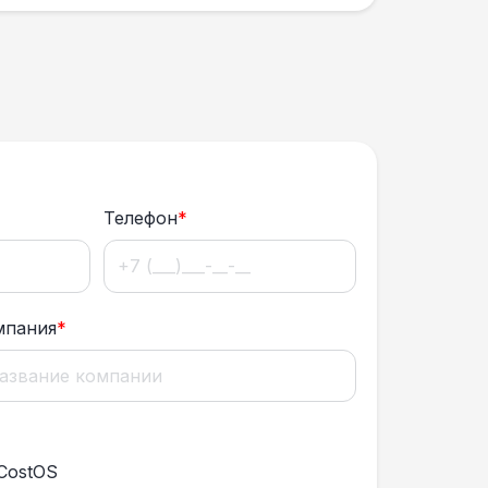
Телефон
*
мпания
*
CostOS