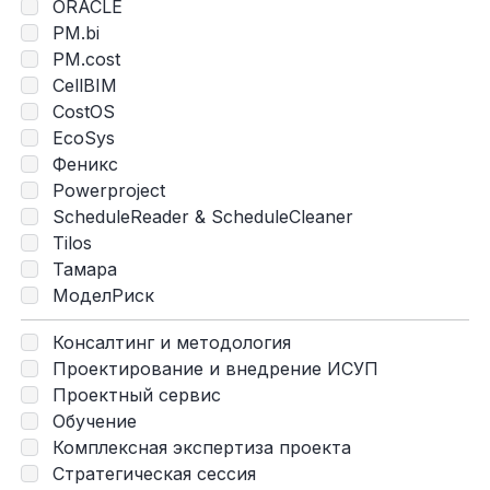
ORACLE
PM.bi
PM.cost
CellBIM
CostOS
EcoSys
Феникс
Powerproject
ScheduleReader & ScheduleCleaner
Tilos
Тамара
МоделРиск
Консалтинг и методология
Проектирование и внедрение ИСУП
Проектный сервис
Обучение
Комплексная экспертиза проекта
Стратегическая сессия