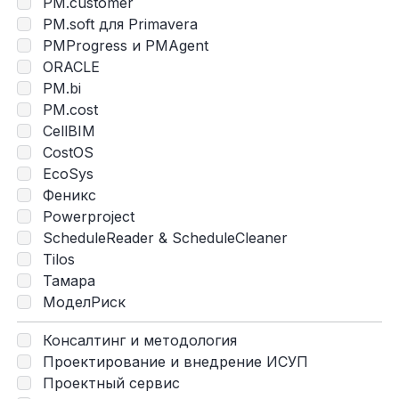
PM.customer
PM.soft для Primavera
PMProgress и PMAgent
ORACLE
PM.bi
PM.cost
CellBIM
CostOS
EcoSys
Феникс
Powerproject
ScheduleReader & ScheduleCleaner
Tilos
Тамара
МоделРиск
Консалтинг и методология
Проектирование и внедрение ИСУП
Проектный сервис