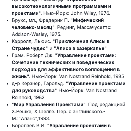
высокотехнологичными программами и
проектами
". Нью-Йорк: John Wiley, 1976.
Брукс, мл., Фредерик П. "
Мифический
человеко-месяц
". Рединг, Массачусеттс:
Addison-Wesley, 1975.
Кэрролл, Льюис. "
Приключения Алисы в
Стране чудес
" и "
Алиса в зазеркалье
"
Грэм, Роберт Дж. "
Управление проектами:
Сочетание технических и поведенческих
подходов для эффективного воплощения в
жизнь
". Нью-Йорк: Van Nostrand Reinhold, 1985
д-р Керзнер, Гарольд. "
Управление проектами
для руководства
" Нью-Йорк: Van Nostrand
Reinhold, 1982
"
Мир Управления Проектами
". Под редакцией
Х.Решке, Х.Шелле. Пер. с английского.-
М.:"Аланс",1993.
Воропаев В.И. "
Управление проектами в