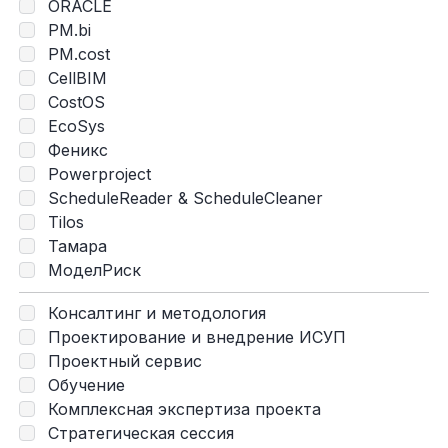
ORACLE
PM.bi
PM.cost
CellBIM
CostOS
EcoSys
Феникс
Powerproject
ScheduleReader & ScheduleCleaner
Tilos
Тамара
МоделРиск
Консалтинг и методология
Проектирование и внедрение ИСУП
Проектный сервис
Обучение
Комплексная экспертиза проекта
Стратегическая сессия